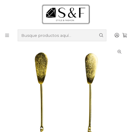
Compra sobre $50.000 en productos y obtén un 40% de
descuento ///
Despacho gratis por compras sobre $100.000
Inicio
Aros
Aros Enchapados en Oro
Aros Estrellas Colgantes enchapado en oro con brillos
negros