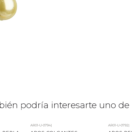
ién podría interesarte uno de 
AR01-U-0794
|
AR01-U-0792
|