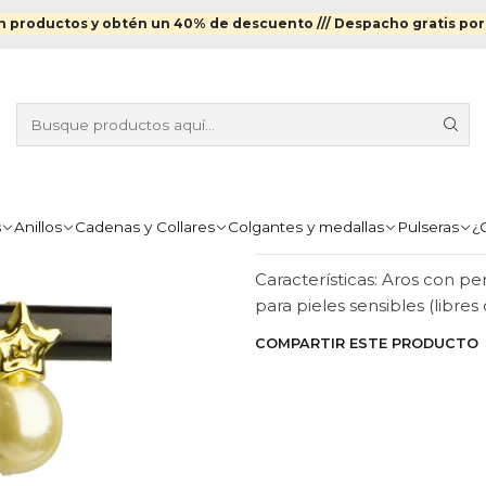
Aros Enchapados en Oro
Aros con base de estrella y perla enc
 productos y obtén un 40% de descuento ///
Despacho gratis por
|
AROS CON BA
ENCHAPADO
Agr
Cantidad
s
Anillos
Cadenas y Collares
Colgantes y medallas
Pulseras
¿
DESCRIPCIÓN
Características: Aros con pe
para pieles sensibles (libres
COMPARTIR ESTE PRODUCTO