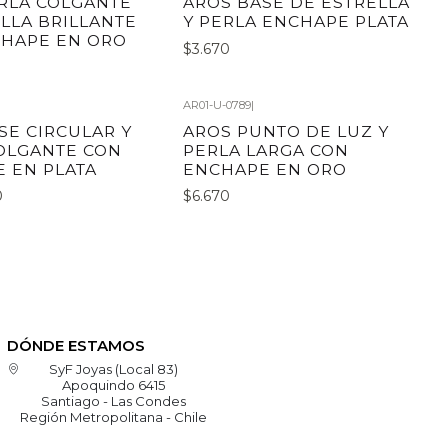
RLA COLGANTE
AROS BASE DE ESTRELLA
LLA BRILLANTE
Y PERLA ENCHAPE PLATA
CHAPE EN ORO
$3.670
AR01-U-0789
|
SE CIRCULAR Y
AROS PUNTO DE LUZ Y
OLGANTE CON
PERLA LARGA CON
 EN PLATA
ENCHAPE EN ORO
0
$6.670
DÓNDE ESTAMOS
SyF Joyas (Local 83)
Apoquindo 6415
Santiago - Las Condes
Región Metropolitana - Chile