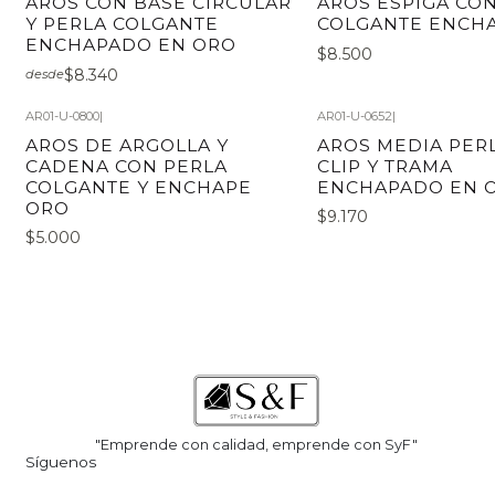
AROS CON BASE CIRCULAR
AROS ESPIGA CO
Y PERLA COLGANTE
COLGANTE ENCH
ENCHAPADO EN ORO
$8.500
$8.340
desde
AR01-U-0800
|
AR01-U-0652
|
AROS DE ARGOLLA Y
AROS MEDIA PER
CADENA CON PERLA
CLIP Y TRAMA
COLGANTE Y ENCHAPE
ENCHAPADO EN 
ORO
$9.170
$5.000
"Emprende con calidad, emprende con SyF"
Síguenos