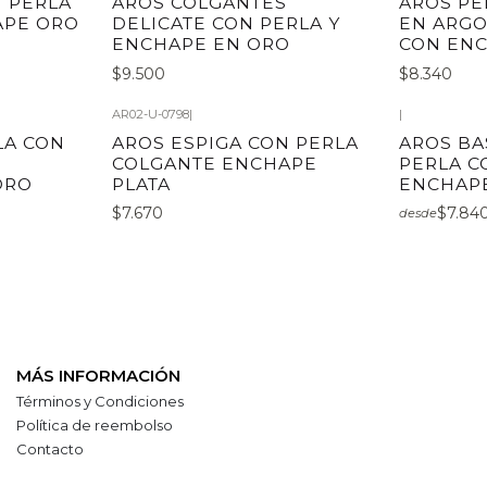
N PERLA
AROS COLGANTES
AROS PE
APE ORO
DELICATE CON PERLA Y
EN ARGO
ENCHAPE EN ORO
CON EN
$9.500
$8.340
AR02-U-0798
|
|
LA CON
AROS ESPIGA CON PERLA
AROS BA
COLGANTE ENCHAPE
PERLA C
ORO
PLATA
ENCHAPE
$7.670
$7.84
desde
MÁS INFORMACIÓN
Términos y Condiciones
Política de reembolso
Contacto