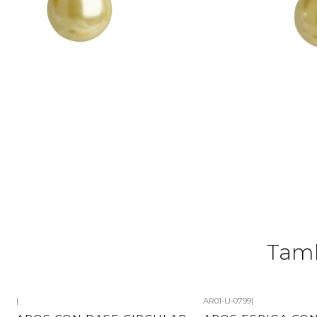
Tamb
|
AR01-U-0799
|