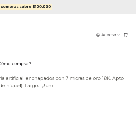
hapado en oro
 compras sobre $100.000
SE DE ESTRELLA Y PERLA
Acceso
 EN ORO
egar al Carro
Comprar ahora
Cómo comprar?
rla artificial, enchapados con 7 micras de oro 18K. Apto
 de níquel). Largo: 1,3cm