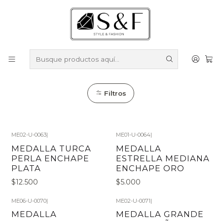
Compra sobre $50.000 en productos y obtén un 40% de
descuento ///
Despacho gratis por compras sobre $100.000
Inicio
Colgantes y medallas
Colgantes y medallas
Filtros
ME02-U-0063
|
ME01-U-0064
|
MEDALLA TURCA
MEDALLA
PERLA ENCHAPE
ESTRELLA MEDIANA
PLATA
ENCHAPE ORO
$12.500
$5.000
ME06-U-0070
|
ME02-U-0071
|
MEDALLA
MEDALLA GRANDE