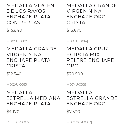
Agotado
MEDALLA VIRGEN
MEDALLA GRANDE
DE LOS RAYOS
VIRGEN NIÑA
ENCHAPE PLATA
ENCHAPE ORO
CON PERLAS
CRISTAL
$15.840
$13.670
ME02-U-0082
|
ME06-U-0084
|
MEDALLA GRANDE
MEDALLA CRUZ
VIRGEN NIÑA
EGIPCIA MIX
ENCHAPE PLATA
PELTRE ENCHAPE
CRISTAL
ORO
$12.340
$20.500
ME02-U-0085
|
ME01-U-0086
|
MEDALLA
MEDALLA
ESTRELLA MEDIANA
ESTRELLA GRANDE
ENCHAPE PLATA
ENCHAPE ORO
$4.170
$7.500
CG01-3CM-0002
|
ME02-2CM-0003
|