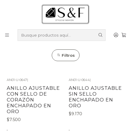
Compra sobre $50.000 en productos y obtén un 40% de
descuento ///
Despacho gratis por compras sobre $100.000
Inicio
Anillos
Anillos Enchapados en Oro
Anillos Enchapados en Oro
Filtros
AN01-U-0647
|
AN01-U-0644
|
ANILLO AJUSTABLE
ANILLO AJUSTABLE
CON SELLO DE
SIN SELLO
CORAZÓN
ENCHAPADO EN
ENCHAPADO EN
ORO
ORO
$9.170
$7.500
|
|