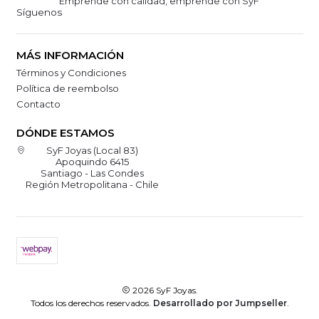
"Emprende con calidad, emprende con SyF"
Síguenos
MÁS INFORMACIÓN
Términos y Condiciones
Política de reembolso
Contacto
DÓNDE ESTAMOS
SyF Joyas (Local 83)
Apoquindo 6415
Santiago - Las Condes
Región Metropolitana - Chile
2026 SyF Joyas.
Todos los derechos reservados.
Desarrollado por Jumpseller
.