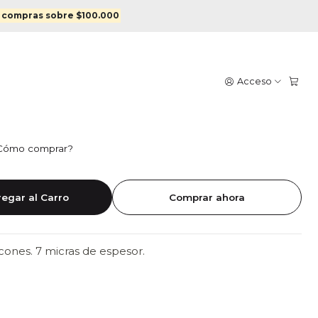
ado enchapado en oro
 compras sobre $100.000
O BRILLO CON CIRCONES
Acceso
O ENCHAPADO EN ORO
Cómo comprar?
19
14
egar al Carro
Comprar ahora
ones. 7 micras de espesor.