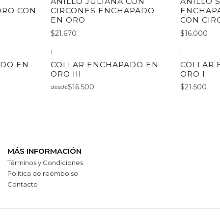
L
ANILLO JULIANA CON
ANILLO 
ORO CON
CIRCONES ENCHAPADO
ENCHAPA
EN ORO
CON CIR
$21.670
$16.000
|
|
ADO EN
COLLAR ENCHAPADO EN
COLLAR
ORO III
ORO I
$16.500
$21.500
desde
MÁS INFORMACIÓN
Términos y Condiciones
Política de reembolso
Contacto