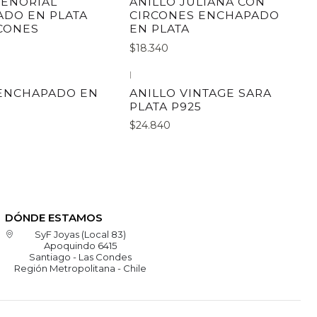
SEÑORIAL
ANILLO JULIANA CON
DO EN PLATA
CIRCONES ENCHAPADO
CONES
EN PLATA
$18.340
|
 ENCHAPADO EN
ANILLO VINTAGE SARA
PLATA P925
$24.840
DÓNDE ESTAMOS
SyF Joyas (Local 83)
Apoquindo 6415
Santiago - Las Condes
Región Metropolitana - Chile