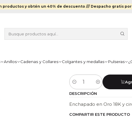
os Enchapados en Oro
Anillo medio brillo con circones intercal
 productos y obtén un 40% de descuento ///
Despacho gratis por
|
ANILLO MEDI
INTERCALAD
TALLA
s
Anillos
Cadenas y Collares
Colgantes y medallas
Pulseras
¿
11
13
15
17
Agr
Cantidad
DESCRIPCIÓN
Enchapado en Oro 18K y circ
COMPARTIR ESTE PRODUCTO