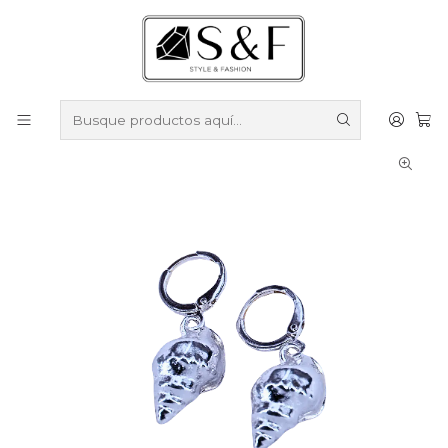
Compra sobre $50.000 en productos y obtén un 40% de
descuento ///
Despacho gratis por compras sobre $100.000
Inicio
Aros
Aros Enchapados en Plata
Aros caracolas enchapado en plata