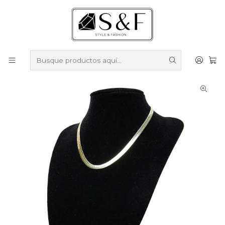
Compra sobre $50.000 en productos y obtén un 40% de
descuento ///
Despacho gratis por compras sobre $100.000
Inicio
Cadenas y Collares
Cadenas y Collares Enchapados en Oro
Collar tipo cinta de 6mm enchape oro