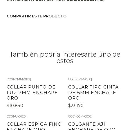
COMPARTIR ESTE PRODUCTO
También podría interesarte uno de
estos
CO01-7MM-0112
|
CO01-6MM-0110
|
COLLAR PUNTO DE
COLLAR TIPO CINTA
LUZ 7MM ENCHAPE
DE 6MM ENCHAPE
ORO
ORO
$10.840
$23.170
CO01-U-0125
|
CG01-3CM-0002
|
COLLAR ESPIGA FINO
COLGANTE AJÍ
ENCHAPE ORO
ENCHAPE DE ORO