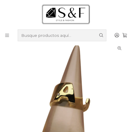
Compra sobre $50.000 en productos y obtén un 40% de
descuento ///
Despacho gratis por compras sobre $100.000
Inicio
Anillos
Anillos Enchapados en Oro
Anillo Ana letras enchape oro