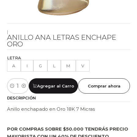
|
ANILLO ANA LETRAS ENCHAPE
ORO
LETRA
A
I
G
L
M
V
Agregar al Carro
Comprar ahora
Cantidad
DESCRIPCIÓN
Anillo enchapado en Oro 18K 7 Micras
POR COMPRAS SOBRE $50.000 TENDRÁS PRECIO
MAYORISTA CON UN 40% DE DESCUENTO.