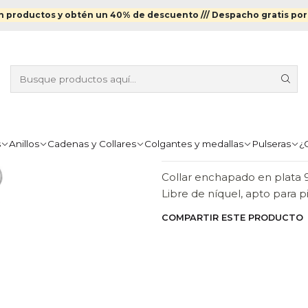
es
Cadenas y Collares Enchapados en Plata
Collar largo con per
 productos y obtén un 40% de descuento ///
Despacho gratis por
|
COLLAR LAR
ENCHAPADO 
Agr
Cantidad
s
Anillos
Cadenas y Collares
Colgantes y medallas
Pulseras
¿
DESCRIPCIÓN
Collar enchapado en plata 92
Libre de níquel, apto para p
COMPARTIR ESTE PRODUCTO