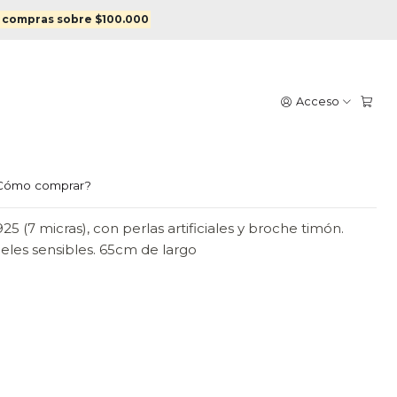
las enchapado en plata
 compras sobre $100.000
GO CON PERLAS
Acceso
EN PLATA
egar al Carro
Comprar ahora
Cómo comprar?
5 (7 micras), con perlas artificiales y broche timón.
ieles sensibles. 65cm de largo