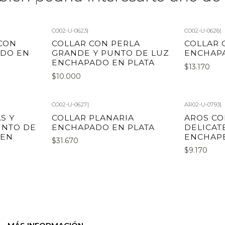
CO02-U-0623
|
CO02-U-0626
|
CON
COLLAR CON PERLA
COLLAR 
ADO EN
GRANDE Y PUNTO DE LUZ
ENCHAPA
ENCHAPADO EN PLATA
$13.170
$10.000
CO02-U-0627
|
AR02-U-0793
|
S Y
COLLAR PLANARIA
AROS CO
UNTO DE
ENCHAPADO EN PLATA
DELICAT
 EN
ENCHAPE
$31.670
$9.170