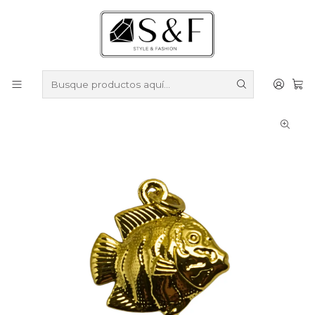
Compra sobre $50.000 en productos y obtén un 40% de
descuento ///
Despacho gratis por compras sobre $100.000
Inicio
Colgantes y medallas
Colgantes y medallas Enchapados en Oro
Colgante Pez IV Enchapado en oro