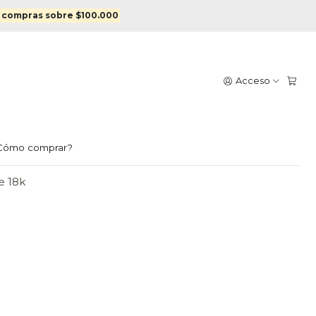
 IV Enchapado en oro
 compras sobre $100.000
ARINO IV ENCHAPADO EN
Acceso
egar al Carro
Comprar ahora
Cómo comprar?
e 18k