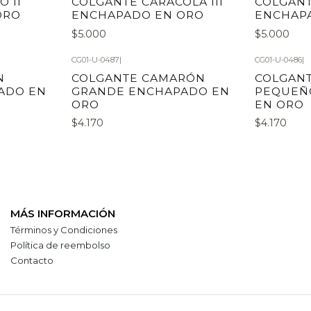
 II
COLGANTE CARACOLA III
COLGANT
ORO
ENCHAPADO EN ORO
ENCHAP
$5.000
$5.000
CG01-U-0487
|
CG01-U-0486
|
N
COLGANTE CAMARÓN
COLGANT
ADO EN
GRANDE ENCHAPADO EN
PEQUEÑ
ORO
EN ORO
$4.170
$4.170
MÁS INFORMACIÓN
Términos y Condiciones
Política de reembolso
Contacto