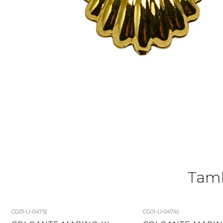
Tamb
CG01-U-0475
|
CG01-U-0474
|