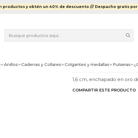
dallas
Colgantes y medallas Enchapados en Oro
Colgante Marino
 productos y obtén un 40% de descuento ///
Despacho gratis por
|
COLGANTE M
ORO
Agr
Cantidad
s
Anillos
Cadenas y Collares
Colgantes y medallas
Pulseras
¿
DESCRIPCIÓN
1,6 cm, enchapado en oro d
COMPARTIR ESTE PRODUCTO