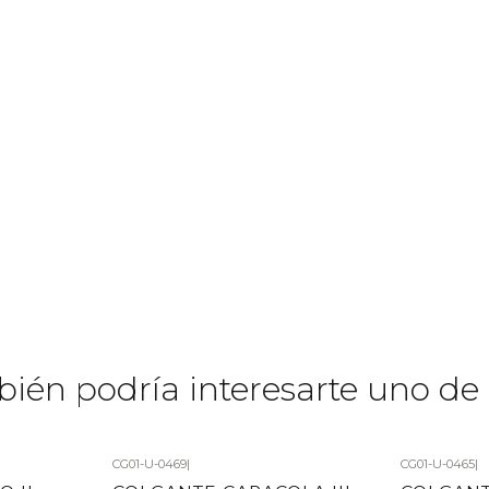
ién podría interesarte uno de 
CG01-U-0469
|
CG01-U-0465
|