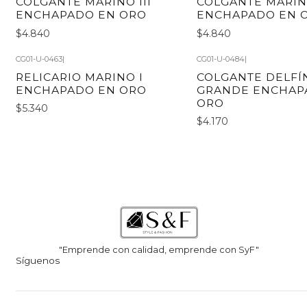
COLGANTE MARINO III
COLGANTE MARINO
ENCHAPADO EN ORO
ENCHAPADO EN 
$4.840
$4.840
CG01-U-0463
|
CG01-U-0484
|
RELICARIO MARINO I
COLGANTE DELFÍ
ENCHAPADO EN ORO
GRANDE ENCHAP
ORO
$5.340
$4.170
"Emprende con calidad, emprende con SyF"
Síguenos