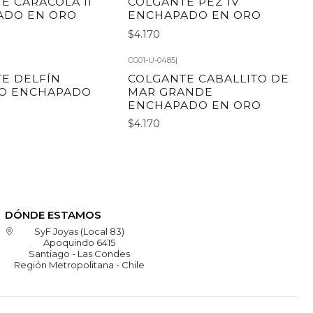
E CARACOLA II
COLGANTE PEZ IV
ADO EN ORO
ENCHAPADO EN ORO
$4.170
CG01-U-0485
|
E DELFÍN
COLGANTE CABALLITO DE
O ENCHAPADO
MAR GRANDE
ENCHAPADO EN ORO
$4.170
DÓNDE ESTAMOS
SyF Joyas (Local 83)
Apoquindo 6415
Santiago - Las Condes
Región Metropolitana - Chile