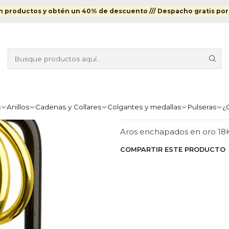
Aros
Aros Enchapados en Oro
Aros Triple Argolla enchapado 
 productos y obtén un 40% de descuento ///
Despacho gratis por
|
AROS TRIPL
ORO
Agr
Cantidad
s
Anillos
Cadenas y Collares
Colgantes y medallas
Pulseras
¿
DESCRIPCIÓN
Aros enchapados en oro 18K
COMPARTIR ESTE PRODUCTO