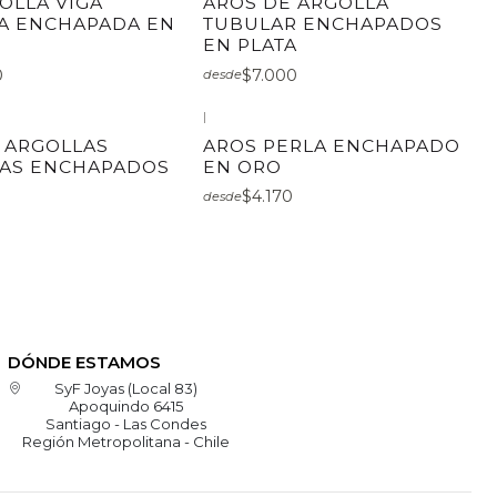
OLLA VIGA
AROS DE ARGOLLA
A ENCHAPADA EN
TUBULAR ENCHAPADOS
EN PLATA
0
$7.000
desde
|
 ARGOLLAS
AROS PERLA ENCHAPADO
AS ENCHAPADOS
EN ORO
$4.170
desde
DÓNDE ESTAMOS
SyF Joyas (Local 83)
Apoquindo 6415
Santiago - Las Condes
Región Metropolitana - Chile