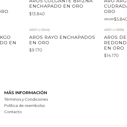
AROS COLGANTE BRIZNA
ARO ARG
ENCHAPADO EN ORO
CUDRAD
ORO
ORO
$13.840
$5.84
desde
AR01-U-0540
|
AR01-U-0059
|
NKGO
AROS RAYO ENCHAPADOS
AROS DE
ADO EN
EN ORO
REDOND
EN ORO
$9.170
$14.170
MÁS INFORMACIÓN
Términos y Condiciones
Política de reembolso
Contacto