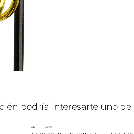
ién podría interesarte uno de 
AR01-U-0420
|
|