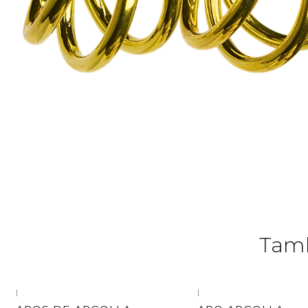
Tamb
|
|