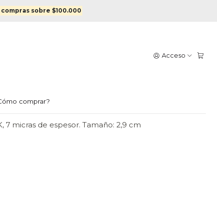
en oro
 compras sobre $100.000
E ARGOLLA ENCHAPADO EN
Acceso
egar al Carro
Comprar ahora
Cómo comprar?
, 7 micras de espesor. Tamaño: 2,9 cm