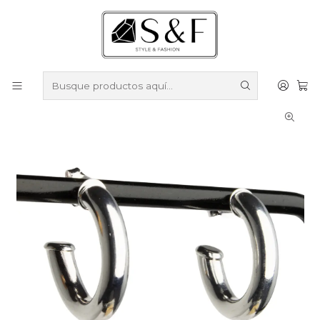
Compra sobre $50.000 en productos y obtén un 40% de
descuento ///
Despacho gratis por compras sobre $100.000
Inicio
Aros
Aros Enchapados en Plata
Aros de argolla tubular enchapados en plata