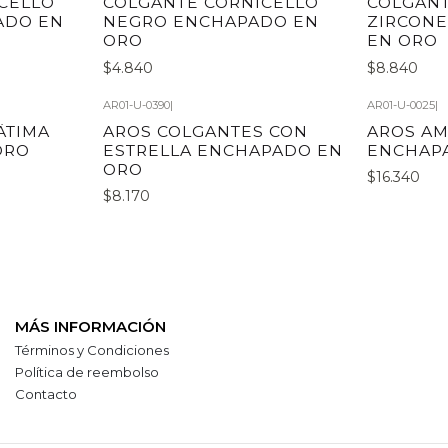
CELLO
COLGANTE CORNICELLO
COLGANT
ADO EN
NEGRO ENCHAPADO EN
ZIRCON
ORO
EN ORO
$4.840
$8.840
AR01-U-0390
|
AR01-U-0025
|
ÄTIMA
AROS COLGANTES CON
AROS AM
ORO
ESTRELLA ENCHAPADO EN
ENCHAP
ORO
$16.340
$8.170
MÁS INFORMACIÓN
Términos y Condiciones
Política de reembolso
Contacto