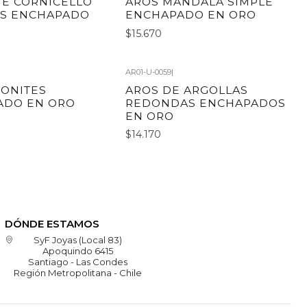
E CORNICELLO
AROS MANDALA SIMPLE
ES ENCHAPADO
ENCHAPADO EN ORO
$15.670
AR01-U-0059
|
ONITES
AROS DE ARGOLLAS
ADO EN ORO
REDONDAS ENCHAPADOS
EN ORO
$14.170
DÓNDE ESTAMOS
SyF Joyas (Local 83)
Apoquindo 6415
Santiago - Las Condes
Región Metropolitana - Chile