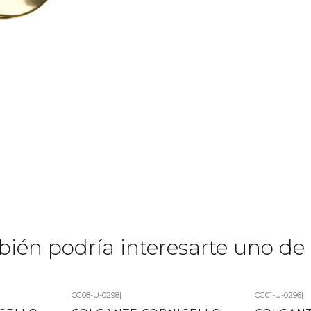
ién podría interesarte uno de 
CG08-U-0298
|
CG01-U-0296
|