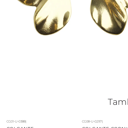
Tamb
CG01-U-0388
|
CG08-U-0297
|