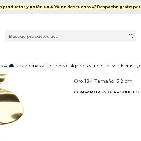
ros
Aros Enchapados en Oro
Aros hoja gruesa grande enchapad
 productos y obtén un 40% de descuento ///
Despacho gratis por
|
AROS HOJA 
ENCHAPADO
Agr
Cantidad
s
Anillos
Cadenas y Collares
Colgantes y medallas
Pulseras
¿
DESCRIPCIÓN
Oro 18k. Tamaño: 3,2 cm
COMPARTIR ESTE PRODUCTO