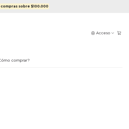
o en oro
 compras sobre $100.000
GRUESA GRANDE
Acceso
 EN ORO
egar al Carro
Comprar ahora
Cómo comprar?