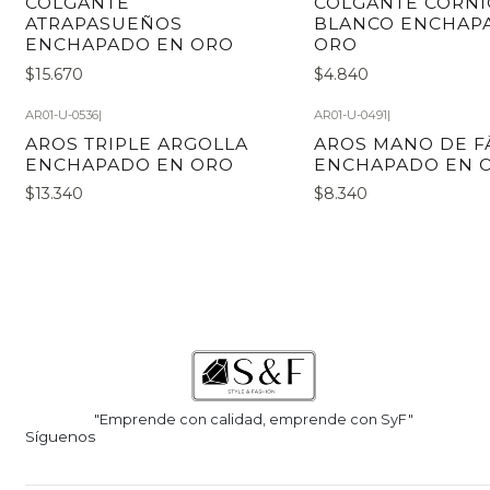
COLGANTE
COLGANTE CORNI
ATRAPASUEÑOS
BLANCO ENCHAP
ENCHAPADO EN ORO
ORO
$15.670
$4.840
AR01-U-0536
|
AR01-U-0491
|
AROS TRIPLE ARGOLLA
AROS MANO DE F
ENCHAPADO EN ORO
ENCHAPADO EN 
$13.340
$8.340
"Emprende con calidad, emprende con SyF"
Síguenos