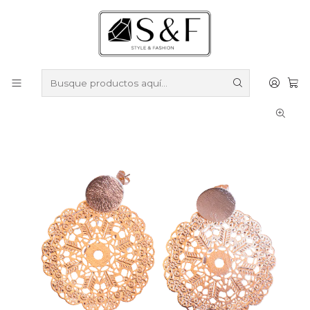
Compra sobre $50.000 en productos y obtén un 40% de
descuento ///
Despacho gratis por compras sobre $100.000
Inicio
Aros
Aros Enchapados en Oro
Aros filigrana flor enchapado en oro