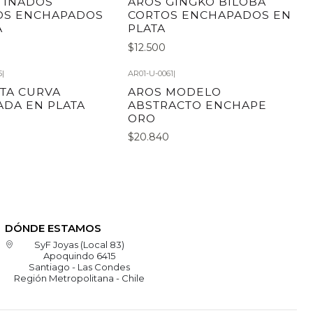
TINADOS
AROS GINGKO BILOBA
OS ENCHAPADOS
CORTOS ENCHAPADOS EN
A
PLATA
$12.500
5
|
AR01-U-0061
|
TA CURVA
AROS MODELO
DA EN PLATA
ABSTRACTO ENCHAPE
ORO
$20.840
DÓNDE ESTAMOS
SyF Joyas (Local 83)
Apoquindo 6415
Santiago - Las Condes
Región Metropolitana - Chile