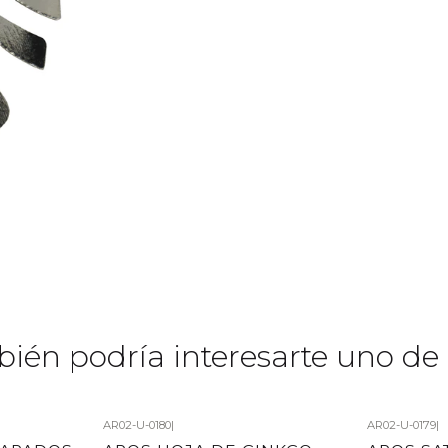
ién podría interesarte uno de 
AR02-U-0180
|
AR02-U-0179
|