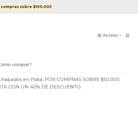
s en Plata
 compras sobre $100.000
PALMA GRANDE
Acceso
 EN PLATA
egar al Carro
Comprar ahora
Cómo comprar?
nchapados en Plata. POR COMPRAS SOBRE $50.000
STA CON UN 40% DE DESCUENTO.