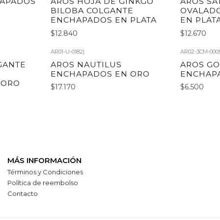
HAPADOS
AROS HOJA DE GINKGO
AROS SA
BILOBA COLGANTE
OVALAD
ENCHAPADOS EN PLATA
EN PLAT
$12.840
$12.670
AR01-U-0182
|
AR02-3CM-000
GANTE
AROS NAUTILUS
AROS GO
ENCHAPADOS EN ORO
ENCHAPA
 ORO
$17.170
$6.500
MÁS INFORMACIÓN
Términos y Condiciones
Política de reembolso
Contacto