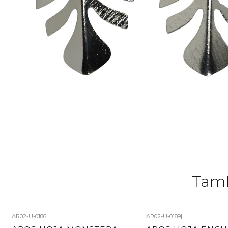
Tamb
AR02-U-0186
|
AR02-U-0189
|