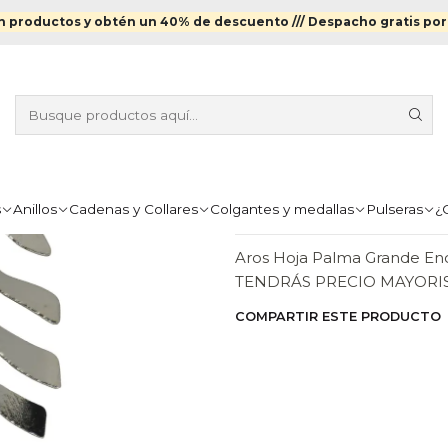
s
Aros Enchapados en Plata
Aros Hoja Palma Grande Enchapado
 productos y obtén un 40% de descuento ///
Despacho gratis por
|
AROS HOJA 
ENCHAPADOS
Agr
Cantidad
s
Anillos
Cadenas y Collares
Colgantes y medallas
Pulseras
¿
DESCRIPCIÓN
Aros Hoja Palma Grande E
TENDRÁS PRECIO MAYORI
COMPARTIR ESTE PRODUCTO