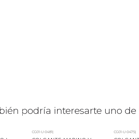
ién podría interesarte uno de 
CG01-U-0481
|
CG01-U-0475
|