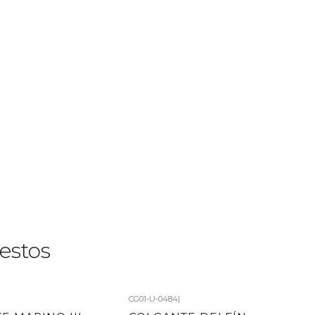
estos
CG01-U-0484
|