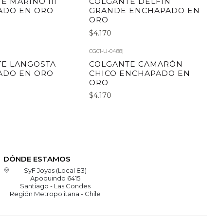
E MARINO III
COLGANTE DELFÍN
ADO EN ORO
GRANDE ENCHAPADO EN
ORO
$4.170
CG01-U-0488
|
E LANGOSTA
COLGANTE CAMARÓN
ADO EN ORO
CHICO ENCHAPADO EN
ORO
$4.170
DÓNDE ESTAMOS
SyF Joyas (Local 83)
Apoquindo 6415
Santiago - Las Condes
Región Metropolitana - Chile