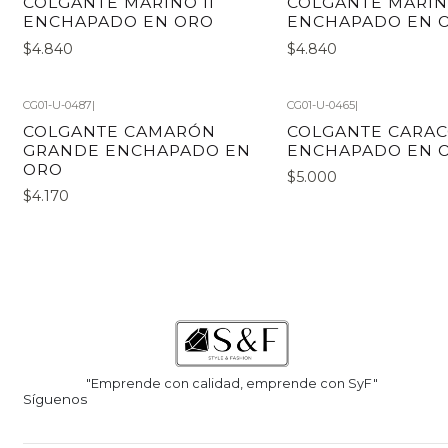
COLGANTE MARINO II
COLGANTE MARIN
ENCHAPADO EN ORO
ENCHAPADO EN 
$4.840
$4.840
CG01-U-0487
|
CG01-U-0465
|
COLGANTE CAMARÓN
COLGANTE CARACO
GRANDE ENCHAPADO EN
ENCHAPADO EN 
ORO
$5.000
$4.170
"Emprende con calidad, emprende con SyF"
Síguenos