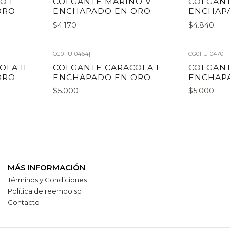
O I
COLGANTE MARINO V
COLGANT
ORO
ENCHAPADO EN ORO
ENCHAP
$4.170
$4.840
CG01-U-0464
|
CG01-U-0470
|
LA II
COLGANTE CARACOLA I
COLGANT
ORO
ENCHAPADO EN ORO
ENCHAP
$5.000
$5.000
MÁS INFORMACIÓN
Términos y Condiciones
Política de reembolso
Contacto