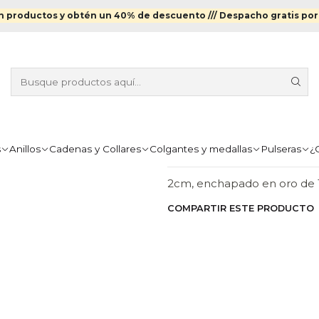
edallas
Colgantes y medallas Enchapados en Oro
Relicario marin
 productos y obtén un 40% de descuento ///
Despacho gratis por
|
RELICARIO M
ORO
Agr
Cantidad
s
Anillos
Cadenas y Collares
Colgantes y medallas
Pulseras
¿
DESCRIPCIÓN
2cm, enchapado en oro de 
COMPARTIR ESTE PRODUCTO