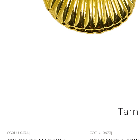
Tamb
CG01-U-0474
|
CG01-U-0473
|