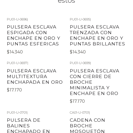
estos
PU01-U-0696
|
PU01-U-0695
|
PULSERA ESCLAVA
PULSERA ESCLAVA
ESPIGADA CON
TRENZADA CON
ENCHAPE EN ORO Y
ENCHAPE EN ORO Y
PUNTAS ESFERICAS
PUNTAS BRILLANTES
$14.340
$14.340
PU01-U-0697
|
PU01-U-0699
|
PULSERA ESCLAVA
PULSERA ESCLAVA
MULTITEXTURA
CON CIERRE DE
ENCHAPADA EN ORO
BROCHE
MINIMALISTA Y
$17.170
ENCHAPE EN ORO
$17.170
PU01-U-0701
|
CA01-U-0701
|
PULSERA DE
CADENA CON
BALINES
BROCHE
ENCHAPADO EN
MOSQUETÓN