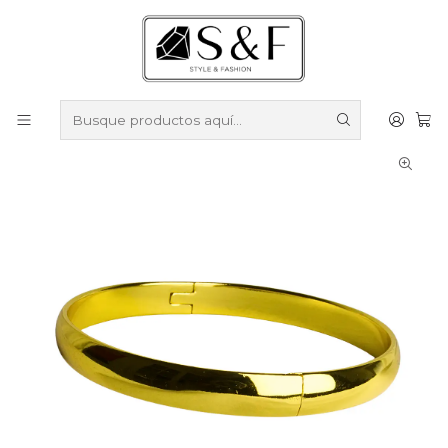
Compra sobre $50.000 en productos y obtén un 40% de
descuento ///
Despacho gratis por compras sobre $100.000
Inicio
Pulseras
Pulseras Enchapadas en Oro
Pulsera Esclava con bisagra invisible y enchape en oro