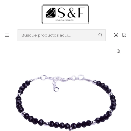
Compra sobre $50.000 en productos y obtén un 40% de
descuento ///
Despacho gratis por compras sobre $100.000
Inicio
Pulseras
Pulseras Enchapadas en Plata
Pulsera Balines Cristales y Virgen de los Rayos
Enchapada en Plata