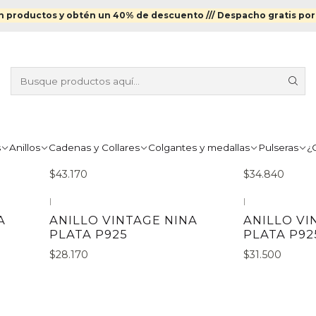
Inicio
Plata P925
 productos y obtén un 40% de descuento ///
Despacho gratis por
Plata P925
|
|
ANILLO VINTAGE
ANILLO VI
s
Anillos
Cadenas y Collares
Colgantes y medallas
Pulseras
¿
VERÓNICA PLATA 925
PLATA 925
$43.170
$34.840
|
|
A
ANILLO VINTAGE NINA
ANILLO V
PLATA P925
PLATA P92
$28.170
$31.500