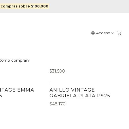
 compras sobre $100.000
Acceso
|
NTAGE LUCÍA
ANILLO VINTAGE ANA
Cómo comprar?
PLATA P925
$31.500
|
INTAGE EMMA
ANILLO VINTAGE
5
GABRIELA PLATA P925
$48.170