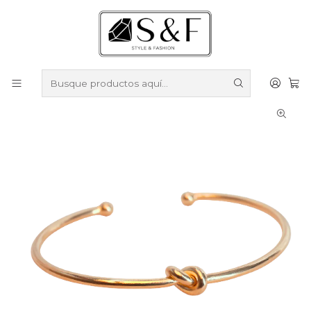
Compra sobre $50.000 en productos y obtén un 40% de
descuento ///
Despacho gratis por compras sobre $100.000
Inicio
Pulseras
Pulseras Enchapadas en Oro
Esclava fina nudo enchapada en oro