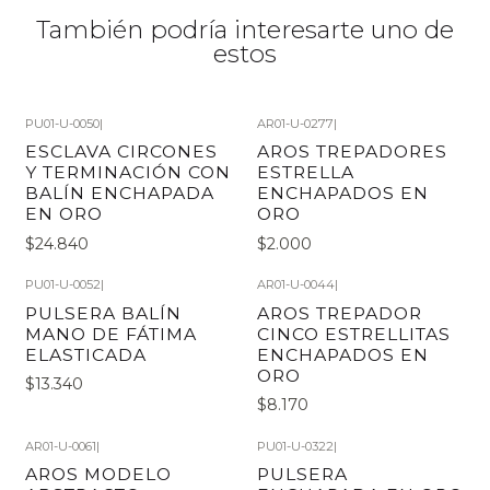
También podría interesarte uno de
estos
PU01-U-0050
|
AR01-U-0277
|
ESCLAVA CIRCONES
AROS TREPADORES
Y TERMINACIÓN CON
ESTRELLA
BALÍN ENCHAPADA
ENCHAPADOS EN
EN ORO
ORO
$24.840
$2.000
PU01-U-0052
|
AR01-U-0044
|
PULSERA BALÍN
AROS TREPADOR
MANO DE FÁTIMA
CINCO ESTRELLITAS
ELASTICADA
ENCHAPADOS EN
ORO
$13.340
$8.170
AR01-U-0061
|
PU01-U-0322
|
AROS MODELO
PULSERA