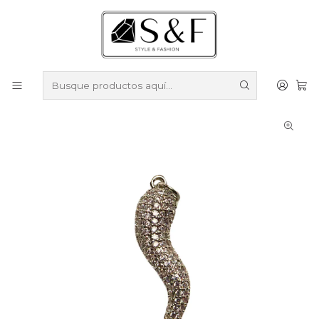
Compra sobre $50.000 en productos y obtén un 40% de
descuento ///
Despacho gratis por compras sobre $100.000
Inicio
Colgantes y medallas
Colgantes y medallas Enchapados en Plata
Colgante Cornicello zircones enchapado en plata