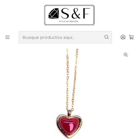
Compra sobre $50.000 en productos y obtén un 40% de
descuento ///
Despacho gratis por compras sobre $100.000
Inicio
Cadenas y Collares
Cadenas y Collares Enchapados en Oro
Cadena Corazón Rojo Enchapado en Oro