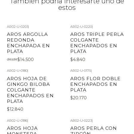
También podría interesarte uno de
estos
AR02-U-0203
|
AR02-U-0220
|
AROS ARGOLLA
AROS TRIPLE PERLA
REDONDA
COLGANTE
ENCHAPADA EN
ENCHAPADOS EN
PLATA
PLATA
$14.500
$4.840
desde
AR02-U-0180
|
AR02-U-0175
|
AROS HOJA DE
AROS FLOR DOBLE
GINKGO BILOBA
ENCHAPADOS EN
COLGANTE
PLATA
ENCHAPADOS EN
$20.170
PLATA
$12.840
AR02-U-0186
|
AR02-U-0223
|
AROS HOJA
AROS PERLA CON
MONSTERA
ZIRCÓN