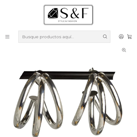
Compra sobre $50.000 en productos y obtén un 40% de
descuento ///
Despacho gratis por compras sobre $100.000
Inicio
Aros
Aros Enchapados en Plata
Aros Triple Argolla enchapados en plata