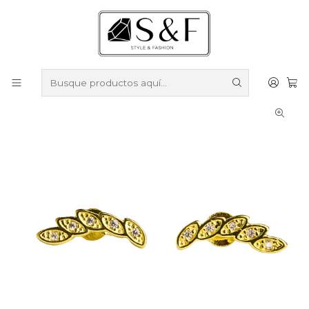
Compra sobre $50.000 en productos y obtén un 40% de
descuento ///
Despacho gratis por compras sobre $100.000
Inicio
Aros
Aros Enchapados en Oro
Aros trepadores con circones enchapado en oro