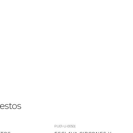
estos
PU01-U-0050
|