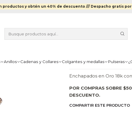
o
Aros
Aros Enchapados en Oro
Aros Ojo Turco Enchapados e
 productos y obtén un 40% de descuento ///
Despacho gratis por
|
AROS OJO T
ORO
Agr
Cantidad
s
Anillos
Cadenas y Collares
Colgantes y medallas
Pulseras
¿
DESCRIPCIÓN
Enchapados en Oro 18k con 
POR COMPRAS SOBRE $50
DESCUENTO.
COMPARTIR ESTE PRODUCTO