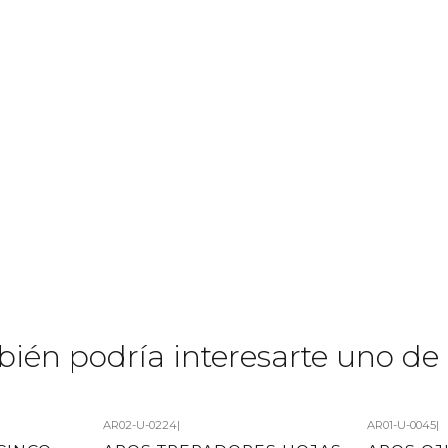
ién podría interesarte uno de 
AR02-U-0224
|
AR01-U-0045
|