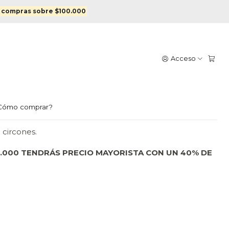
n Oro
 compras sobre $100.000
URCO ENCHAPADOS EN
Acceso
egar al Carro
Comprar ahora
Cómo comprar?
circones.
.000 TENDRÁS PRECIO MAYORISTA CON UN 40% DE