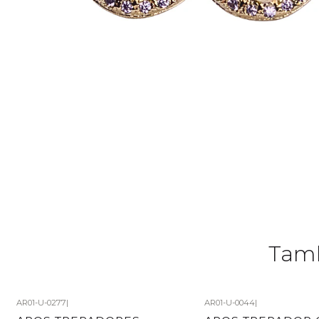
Tamb
AR01-U-0277
|
AR01-U-0044
|