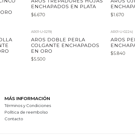
CINCO
AROS TREPADORES HOJAS
AROS OJ
ENCHAPADOS EN PLATA
ENCHAP
 ORO
$6.670
$1.670
AR01-U-0219
|
AR01-U-0224
|
OLLA
AROS DOBLE PERLA
AROS PE
NTE
COLGANTE ENCHAPADOS
ENCHAP
ORO
EN ORO
$5.840
$5.500
MÁS INFORMACIÓN
Términos y Condiciones
Política de reembolso
Contacto