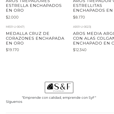
AROS TREPADORES
AROS TREPADOR 
ESTRELLA ENCHAPADOS
ESTRELLITAS
EN ORO
ENCHAPADOS EN
$2.000
$8.170
ME01-U-0047
|
AR01-U-0023
|
MEDALLA CRUZ DE
AROS MEDIA ARG
CORAZONES ENCHAPADA
CON ALAS COLGA
EN ORO
ENCHAPADO EN 
$19.170
$12.340
"Emprende con calidad, emprende con SyF"
Síguenos