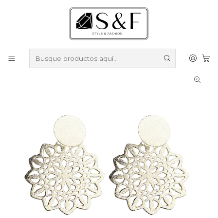
Compra sobre $50.000 en productos y obtén un 40% de
descuento ///
Despacho gratis por compras sobre $100.000
Inicio
Aros
Aros Enchapados en Plata
Aros mandala plano enchapado en plata