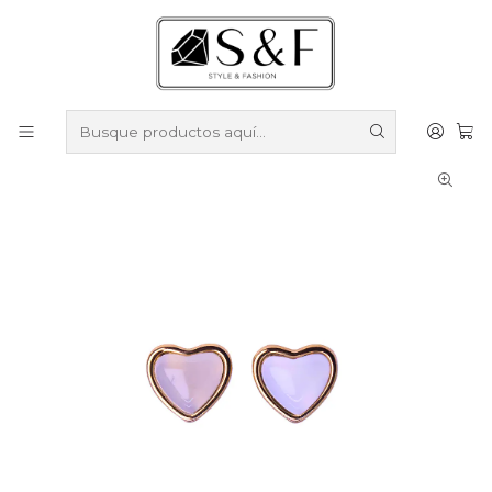
Compra sobre $50.000 en productos y obtén un 40% de
descuento ///
Despacho gratis por compras sobre $100.000
Inicio
Aros
Aros Enchapados en Oro
Aros de Corazón Blanco Enchapados en Oro