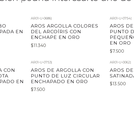
AR01-U-0686
|
AR01-U-0754
|
BO
AROS ARGOLLA COLORES
AROS DE
PADA EN
DEL ARCOÍRIS CON
PUNTO D
ENCHAPE EN ORO
PEQUEÑ
EN ORO
$11.340
$7.500
AR01-U-0753
|
AR01-U-0062
|
A CON
AROS DE ARGOLLA CON
AROS DE
OTA
PUNTO DE LUZ CIRCULAR
SATINAD
PADO EN
ENCHAPADO EN ORO
$13.500
$7.500