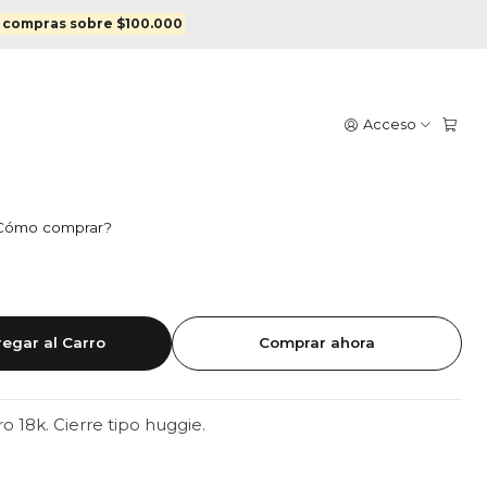
o con color
 compras sobre $100.000
A PEQUEÑA ENCHAPADA
Acceso
 COLOR
Cómo comprar?
ado
Blanco
Amarillo
Lila
Fucsia
Azul
egar al Carro
Comprar ahora
 18k. Cierre tipo huggie.