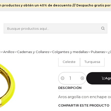
Aros Enchapados en Oro
Aro argolla pequeña enchapada en or
 productos y obtén un 40% de descuento ///
Despacho gratis por
|
ARO ARGOLL
EN ORO CON
COLOR
s
Anillos
Cadenas y Collares
Colgantes y medallas
Pulseras
¿
Negro
Naranjo
Ros
Celeste
Turquesa
Agr
Cantidad
DESCRIPCIÓN
Aros argolla con enchape oro
COMPARTIR ESTE PRODUCTO