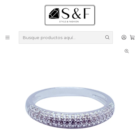
Compra sobre $50.000 en productos y obtén un 40% de
descuento ///
Despacho gratis por compras sobre $100.000
Inicio
Anillos
Anillos enchapados en Plata
Anillo Jimena enchapado en plata