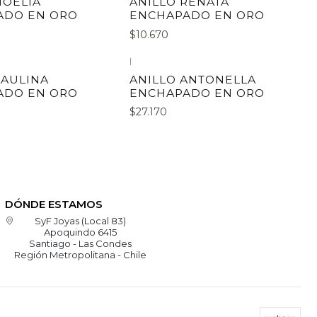
NOELIA
ANILLO RENATA
ADO EN ORO
ENCHAPADO EN ORO
$10.670
|
PAULINA
ANILLO ANTONELLA
ADO EN ORO
ENCHAPADO EN ORO
$27.170
DÓNDE ESTAMOS
SyF Joyas (Local 83)
Apoquindo 6415
Santiago - Las Condes
Región Metropolitana - Chile