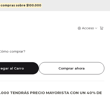
 en oro
 compras sobre $100.000
LE CRUZ ENCHAPADO EN
Acceso
Cómo comprar?
14
16
17
18
19
egar al Carro
Comprar ahora
.000 TENDRÁS PRECIO MAYORISTA CON UN 40% DE