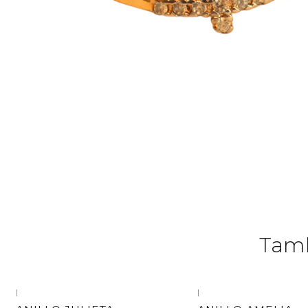
Tamb
|
|