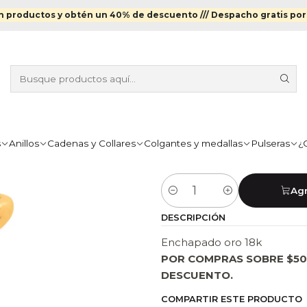
Anillos
Anillos Enchapados en Oro
Anillo doble cruz enchapado
 productos y obtén un 40% de descuento ///
Despacho gratis por
|
ANILLO DOB
ORO
TALLA EUROPEA
s
Anillos
Cadenas y Collares
Colgantes y medallas
Pulseras
¿
10
11
12
13
Agr
Cantidad
DESCRIPCIÓN
Enchapado oro 18k
POR COMPRAS SOBRE $50
DESCUENTO.
COMPARTIR ESTE PRODUCTO