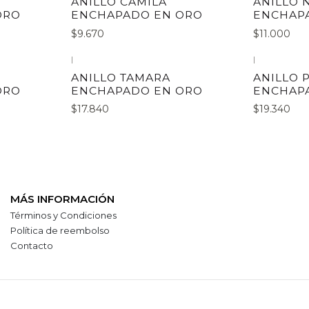
ANILLO CAMILA
ANILLO 
ORO
ENCHAPADO EN ORO
ENCHAP
$9.670
$11.000
|
|
ANILLO TAMARA
ANILLO 
ORO
ENCHAPADO EN ORO
ENCHAP
$17.840
$19.340
MÁS INFORMACIÓN
Términos y Condiciones
Política de reembolso
Contacto